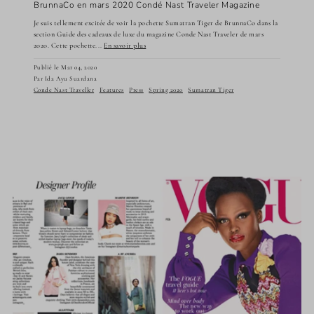
BrunnaCo en mars 2020 Condé Nast Traveler Magazine
Je suis tellement excitée de voir la pochette Sumatran Tiger de BrunnaCo dans la
section Guide des cadeaux de luxe du magazine Conde Nast Traveler de mars
2020. Cette pochette...
En savoir plus
Publié le Mar 04, 2020
Par Ida Ayu Suardana
Conde Nast Traveller
Features
Press
Spring 2020
Sumatran Tiger