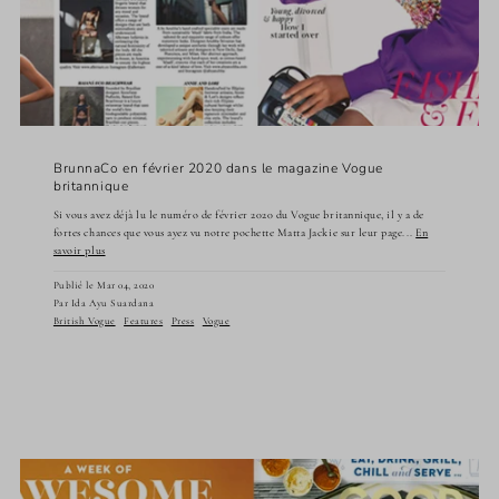
BrunnaCo en février 2020 dans le magazine Vogue
britannique
Si vous avez déjà lu le numéro de février 2020 du Vogue britannique, il y a de
fortes chances que vous ayez vu notre pochette Matta Jackie sur leur page...
En
savoir plus
Publié le Mar 04, 2020
Par Ida Ayu Suardana
British Vogue
Features
Press
Vogue