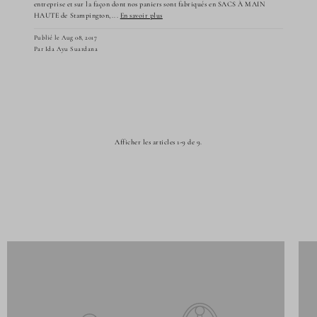
entreprise et sur la façon dont nos paniers sont fabriqués en SACS À MAIN
HAUTE de Stampington,...
En savoir plus
Publié le Aug 08, 2017
Par Ida Ayu Suardana
Afficher les articles 1-9 de 9.