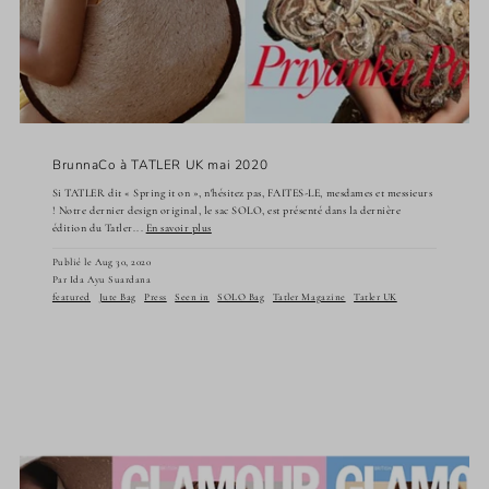
BrunnaCo à TATLER UK mai 2020
Si TATLER dit « Spring it on », n'hésitez pas, FAITES-LE, mesdames et messieurs
! Notre dernier design original, le sac SOLO, est présenté dans la dernière
édition du Tatler...
En savoir plus
Publié le Aug 30, 2020
Par Ida Ayu Suardana
featured
Jute Bag
Press
Seen in
SOLO Bag
Tatler Magazine
Tatler UK