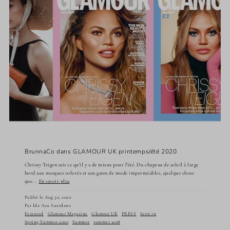
BrunnaCo dans GLAMOUR UK printemps/été 2020
Chrissy Teigen sait ce qu'il y a de mieux pour l'été. Du chapeau de soleil à large
bord aux masques colorés et aux gants de mode imperméables, quelque chose
que...
En savoir plus
Publié le Aug 30, 2020
Par Ida Ayu Suardana
Featured
Glamour Magazine
Glamour UK
PRESS
Seen in
Spring Summer 2020
Summer
summer 2018