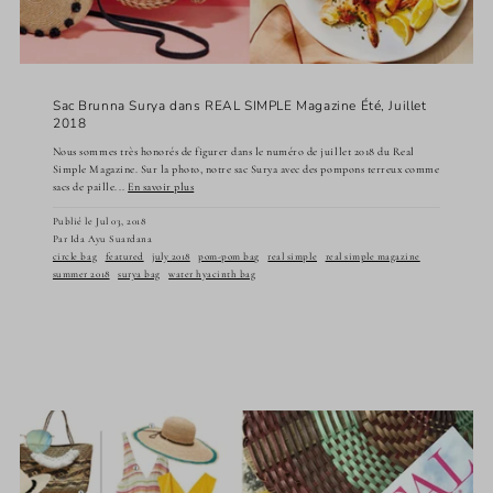
Sac Brunna Surya dans REAL SIMPLE Magazine Été, Juillet
2018
Nous sommes très honorés de figurer dans le numéro de juillet 2018 du Real
Simple Magazine. Sur la photo, notre sac Surya avec des pompons terreux comme
sacs de paille...
En savoir plus
Publié le Jul 03, 2018
Par Ida Ayu Suardana
circle bag
featured
july 2018
pom-pom bag
real simple
real simple magazine
summer 2018
surya bag
water hyacinth bag