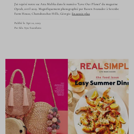
J'ai repéré notre sac Atta Malika dans le numéro "Love Our Planet" du magazine
Oprah, avril 2019. Magnifiquement photographié par Ruven Avanador à Serenbe
Farm House, Chattahoochee Hills, Géorgie.
En savoir plus
Publié le Apr 10, 2019
Par Ida Ayu Suardana